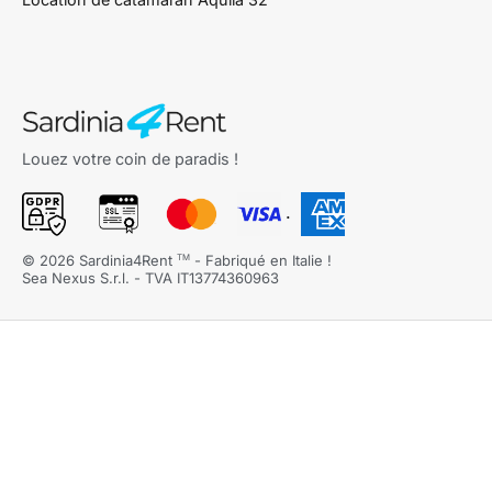
Louez votre coin de paradis !
.
©
2026
Sardinia4Rent
- Fabriqué en Italie !
TM
Sea Nexus S.r.l. - TVA IT13774360963