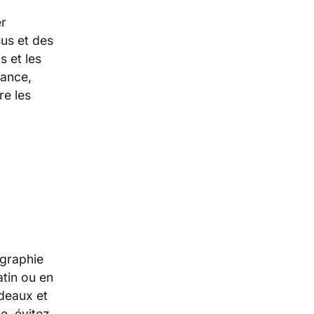
r
sus et des
s et les
gance,
re les
ographie
tin ou en
ideaux et
e, évitez