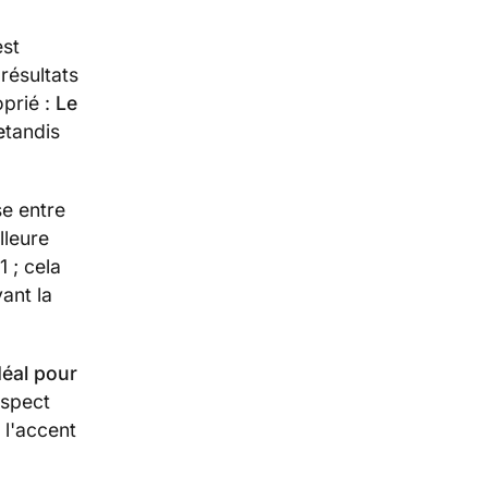
est
résultats
prié :
Le
e
tandis
se entre
lleure
1 ; cela
ant la
déal pour
aspect
 l'accent