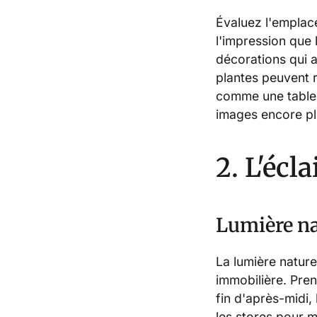
Évaluez l'emplac
l'impression que 
décorations qui aj
plantes peuvent r
comme une table d
images encore plu
2. L'écl
Lumière na
La lumière nature
immobilière. Pre
fin d'après-midi,
les stores pour m