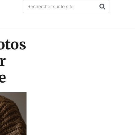
otos
r
e