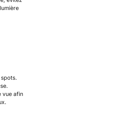
 lumière
 spots.
se.
e vue afin
ux.