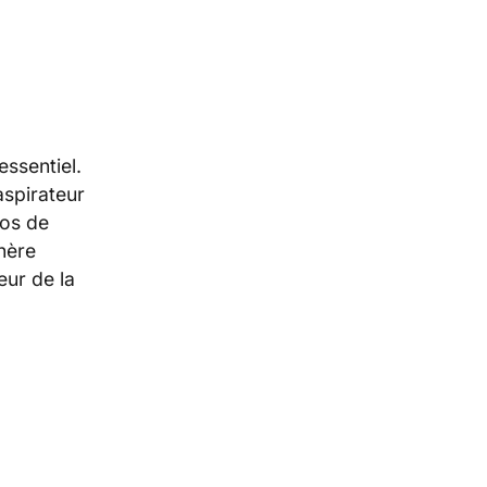
ssentiel.
spirateur
tos de
hère
eur de la