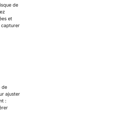
risque de
iez
ées et
 capturer
e de
r ajuster
nt :
érer