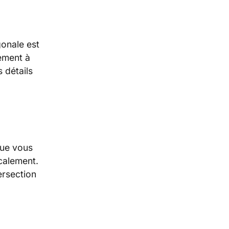
gonale est
lement à
 détails
que vous
icalement.
ersection