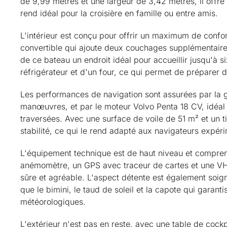
de 9,99 mètres et une largeur de 3,42 mètres, il offre 
rend idéal pour la croisière en famille ou entre amis.
L'intérieur est conçu pour offrir un maximum de confor
convertible qui ajoute deux couchages supplémentaire
de ce bateau un endroit idéal pour accueillir jusqu'à 
réfrigérateur et d'un four, ce qui permet de préparer
Les performances de navigation sont assurées par la gra
manœuvres, et par le moteur Volvo Penta 18 CV, idéal
traversées. Avec une surface de voile de 51 m² et un tir
stabilité, ce qui le rend adapté aux navigateurs exp
L'équipement technique est de haut niveau et compren
anémomètre, un GPS avec traceur de cartes et une VHF,
sûre et agréable. L'aspect détente est également soig
que le bimini, le taud de soleil et la capote qui garanti
météorologiques.
L'extérieur n'est pas en reste, avec une table de cockpi