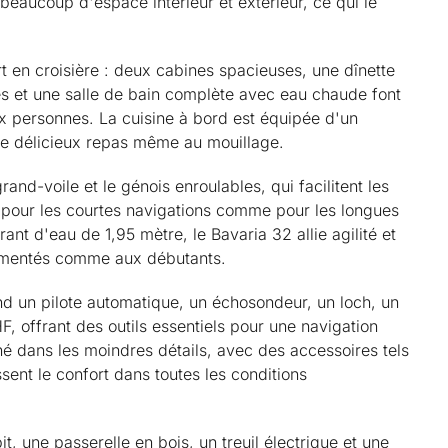
beaucoup d'espace intérieur et extérieur, ce qui le
t en croisière : deux cabines spacieuses, une dînette
s et une salle de bain complète avec eau chaude font
six personnes. La cuisine à bord est équipée d'un
 de délicieux repas même au mouillage.
nd-voile et le génois enroulables, qui facilitent les
 pour les courtes navigations comme pour les longues
ant d'eau de 1,95 mètre, le Bavaria 32 allie agilité et
érimentés comme aux débutants.
d un pilote automatique, un échosondeur, un loch, un
 offrant des outils essentiels pour une navigation
né dans les moindres détails, avec des accessoires tels
ssent le confort dans toutes les conditions
t, une passerelle en bois, un treuil électrique et une