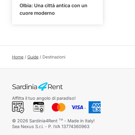
Olbia: Una città antica con un
cuore moderno
Home
/
Guide
/
Destinazioni
Affitta il tuo angolo di paradiso!
.
©
2026
Sardinia4Rent
- Made in Italy!
TM
Sea Nexus S.r.l. - P. IVA 13774360963