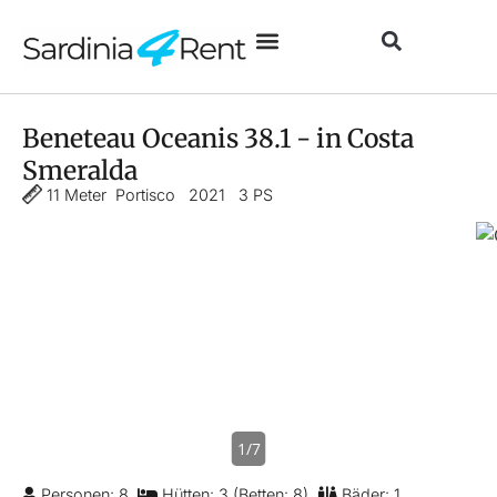
Beneteau Oceanis 38.1 - in Costa
Smeralda
11 Meter
Portisco
2021
3 PS
1/7
Personen: 8
Hütten: 3 (Betten: 8)
Bäder: 1